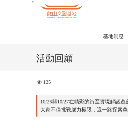
跳
:::
到
主
要
內
基地消息
容
區
:::
塊
活動回顧
visit
125
10/26與10/27在精彩的街區實境解謎
大家不僅挑戰腦力極限，還一路探索萬